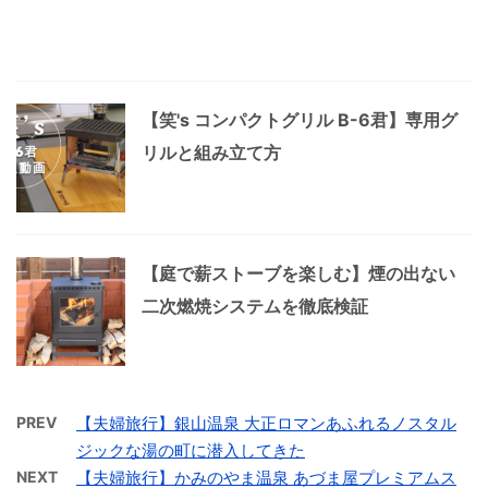
【笑's コンパクトグリル B-6君】専用グ
リルと組み立て方
【庭で薪ストーブを楽しむ】煙の出ない
二次燃焼システムを徹底検証
PREV
【夫婦旅行】銀山温泉 大正ロマンあふれるノスタル
ジックな湯の町に潜入してきた
NEXT
【夫婦旅行】かみのやま温泉 あづま屋プレミアムス