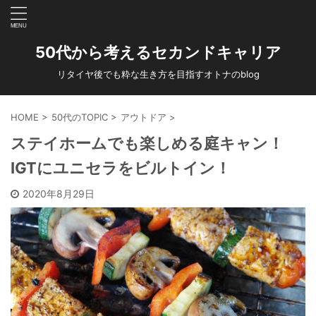
50代から考えるセカンドキャリア
リタイヤ後でも粋な生き方を目指すオトナのblog
HOME
>
50代のTOPIC
>
アウトドア
>
ステイホームでも楽しめる庭キャン！
IGTにユニセラをビルトイン！
2020年8月29日