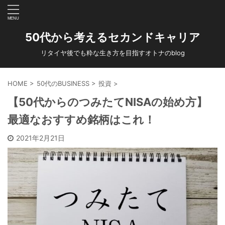
50代から考えるセカンドキャリア
リタイヤ後でも粋な生き方を目指すオトナのblog
HOME
>
50代のBUSINESS
>
投資
>
【50代からのつみたてNISAの始め方】
最適なおすすめ銘柄はこれ！
2021年2月21日